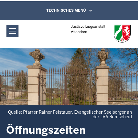
Direkt zum Inhalt
Justizvollzugsanstalt Attendorn:
TECHNISCHES MENÜ
Leichte Sprache, Gebärdensprachenvideo
und Kontaktformular
Öffnungszeiten
Quelle: Pfarrer Rainer Feistauer, Evangelischer Seelsorger an
der JVA Remscheid
Öffnungszeiten